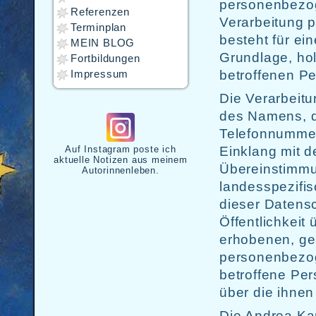
personenbezoge
Referenzen
Verarbeitung 
Terminplan
besteht für ei
MEIN BLOG
Grundlage, hol
Fortbildungen
betroffenen Pe
Impressum
Die Verarbeit
des Namens, de
Telefonnummer 
Auf Instagram poste ich
Einklang mit 
aktuelle Notizen aus meinem
Übereinstimmu
Autorinnenleben.
landesspezifi
dieser Datens
Öffentlichkeit
erhobenen, ge
personenbezog
betroffene Per
über die ihnen
Die Andrea Kar