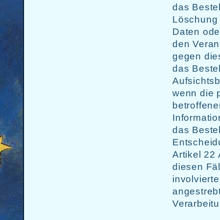
das Beste
Löschung 
Daten ode
den Veran
gegen die
das Beste
Aufsichts
wenn die 
betroffen
Informatio
das Beste
Entscheid
Artikel 2
diesen Fä
involviert
angestreb
Verarbeitu