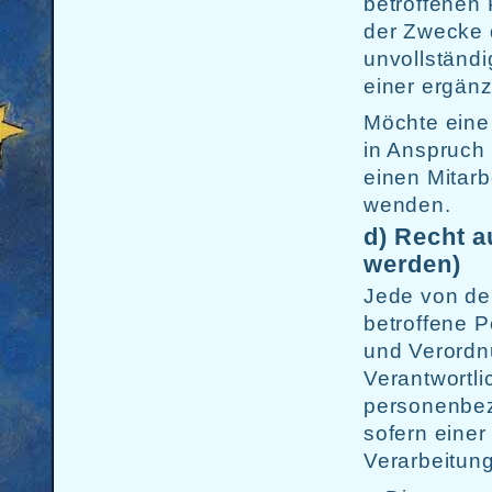
betroffenen 
der Zwecke d
unvollständ
einer ergän
Möchte eine
in Anspruch 
einen Mitarb
wenden.
d) Recht 
werden)
Jede von de
betroffene P
und Verordn
Verantwortli
personenbez
sofern einer
Verarbeitung 