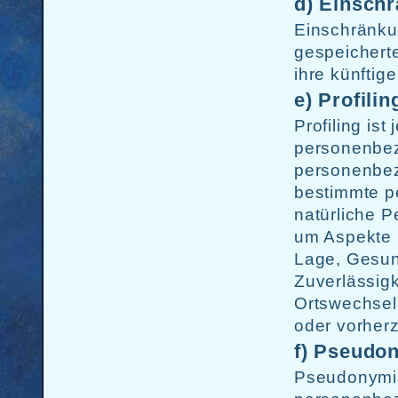
d) Einsch
Einschränkun
gespeichert
ihre künftig
e) Profilin
Profiling ist
personenbez
personenbe
bestimmte pe
natürliche 
um Aspekte b
Lage, Gesund
Zuverlässigk
Ortswechsel 
oder vorher
f) Pseudo
Pseudonymis