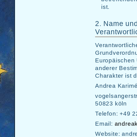
ist.
2. Name und 
Verantwortl
Verantwortlich
Grundverordnun
Europäischen 
anderer Besti
Charakter ist d
Andrea Karim
vogelsangerst
50823 köln
Telefon: +49 
Email:
andrea
Website: andr