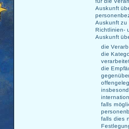
für die Vera
Auskunft üb
personenbez
Auskunft zu 
Richtlinien
Auskunft üb
die Verar
die Kateg
verarbeite
die Empfä
gegenüber
offengele
insbesonde
internatio
falls mögl
personenb
falls dies 
Festlegun