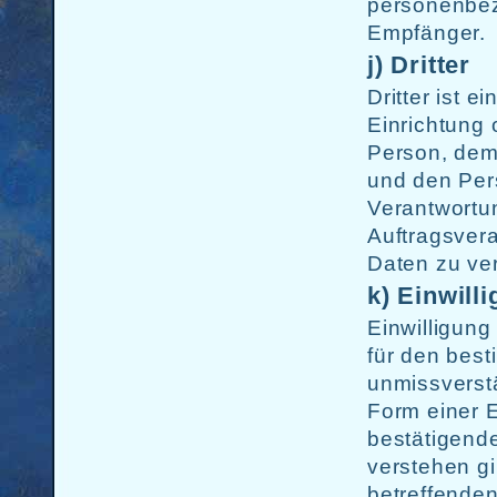
personenbez
Empfänger.
j) Dritter
Dritter ist e
Einrichtung 
Person, dem 
und den Pers
Verantwortu
Auftragsver
Daten zu ver
k) Einwill
Einwilligung 
für den best
unmissverst
Form einer E
bestätigende
verstehen gi
betreffende