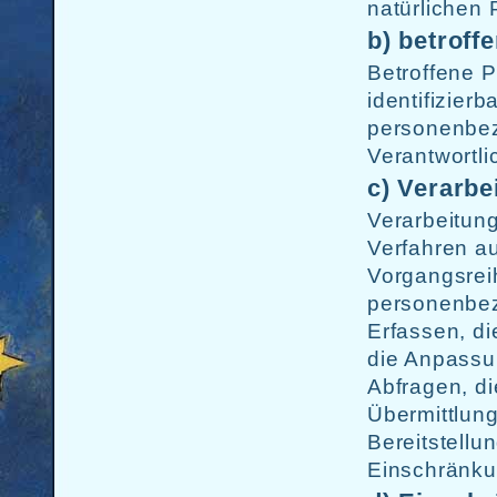
natürlichen 
b) betroff
Betroffene Pe
identifizier
personenbez
Verantwortli
c) Verarbe
Verarbeitung
Verfahren a
Vorgangsre
personenbez
Erfassen, di
die Anpassu
Abfragen, d
Übermittlung
Bereitstellu
Einschränku