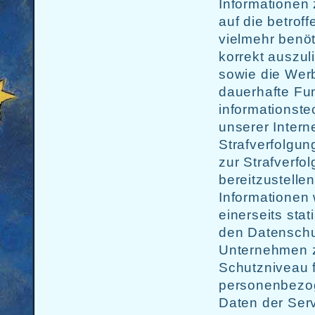
Informationen
auf die betrof
vielmehr benöti
korrekt auszuli
sowie die Werb
dauerhafte Fun
informationst
unserer Intern
Strafverfolgun
zur Strafverfo
bereitzustell
Informationen
einerseits stat
den Datenschu
Unternehmen zu
Schutzniveau f
personenbezog
Daten der Serv