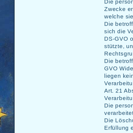
Die perso
Zwecke erh
welche sie
Die betrof
sich die V
DS-GVO od
stützte, u
Rechtsgrun
Die betrof
GVO Wider
liegen kei
Verarbeitu
Art. 21 A
Verarbeitu
Die perso
verarbeitet
Die Lösch
Erfüllung 