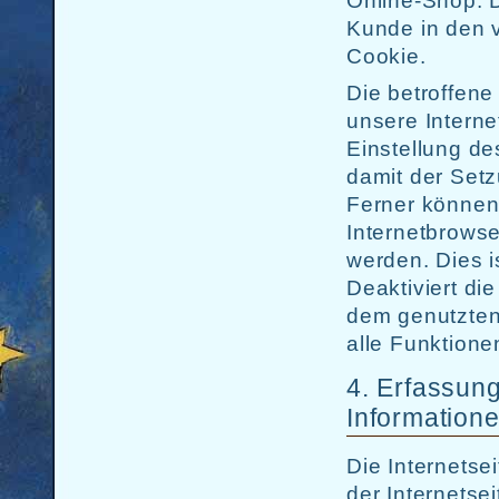
Online-Shop. D
Kunde in den v
Cookie.
Die betroffen
unsere Interne
Einstellung de
damit der Set
Ferner können 
Internetbrows
werden. Dies i
Deaktiviert di
dem genutzten
alle Funktione
4. Erfassun
Information
Die Internetse
der Internetse