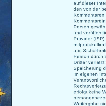
auf dieser Int
den von der b
Kommentaren 
Kommentareing
Person gewähl
und veröffentli
Provider (ISP
mitprotokollie
aus Sicherheit
Person durch
Dritter verletz
Speicherung d
im eigenen Int
Verantwortlich
Rechtsverletz
erfolgt keine 
personenbezog
Weitergabe nic