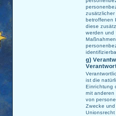
personenbez
personenbe
zusätzlicher
betroffenen
diese zusät
werden und 
Maßnahmen u
personenbezo
identifizier
g) Verantw
Verantwort
Verantwortli
ist die natü
Einrichtung 
mit anderen 
von persone
Zwecke und M
Unionsrecht 