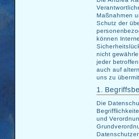
Verantwortlich
Maßnahmen umg
Schutz der übe
personenbezog
können Intern
Sicherheitslüc
nicht gewährle
jeder betroff
auch auf alter
uns zu übermit
1. Begriffs
Die Datenschu
Begrifflichkei
und Verordnun
Grundverordn
Datenschutzerk