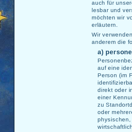
auch für unse
lesbar und ver
möchten wir vo
erläutern.
Wir verwenden
anderem die fo
a) person
Personenbez
auf eine iden
Person (im F
identifizier
direkt oder 
einer Kennu
zu Standort
oder mehrer
physischen,
wirtschaftlic