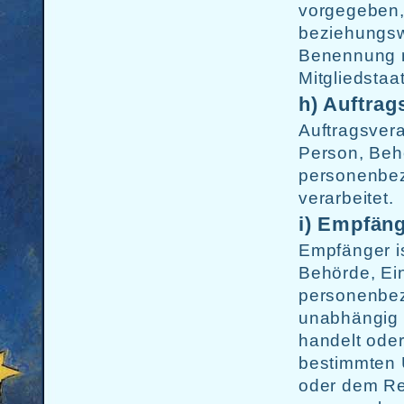
vorgegeben,
beziehungsw
Benennung n
Mitgliedsta
h) Auftrag
Auftragsverar
Person, Behö
personenbez
verarbeitet.
i) Empfän
Empfänger is
Behörde, Ein
personenbez
unabhängig d
handelt ode
bestimmten 
oder dem Re